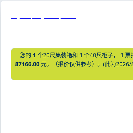
Baghdad, Iraq, 巴格达, 伊拉克
您的
1
个20尺集装箱和
1
个40尺柜子，
1
票
87166.00
元。（报价仅供参考）。(此为2026/
迪士国际货运代理天津港到巴林,巴林，ba
货运的天津港到巴林,巴林，bahrain
天津港到巴林,巴林，bahrain海运价