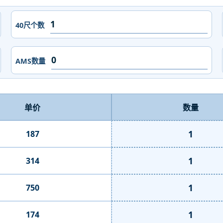
40尺个数
AMS数量
单价
数量
1
187
1
314
1
750
1
174