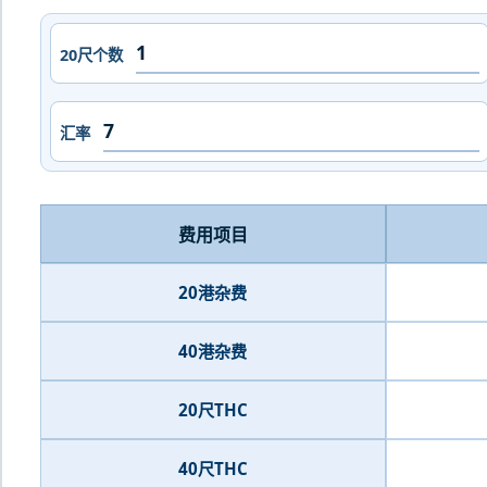
20尺个数
汇率
费用项目
20港杂费
40港杂费
20尺THC
40尺THC