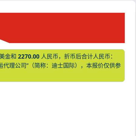
美金和
2270.00
人民币，折币后合计人民币：
国际货运代理公司”（简称：迪士国际），本报价仅供参
,巴林，bahrain海运价格，哈德逊湾
ahrain海运价格，Touax 途艾克斯