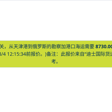
关，从天津港到俄罗斯的勘察加港口海运需要
8730.0
8/4 12:15:34前报价。)备注：此报价来自“迪士
考。
tropavlovsk-kamchatskiy海
skiy海运价格，哈德逊湾货运的天津港到俄罗斯,勘察
津港到俄罗斯,勘察加，petropavlovsk-
lovsk-kamchatskiy海运价格。