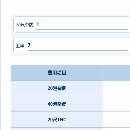
20尺个数
汇率
费用项目
20港杂费
40港杂费
20尺THC