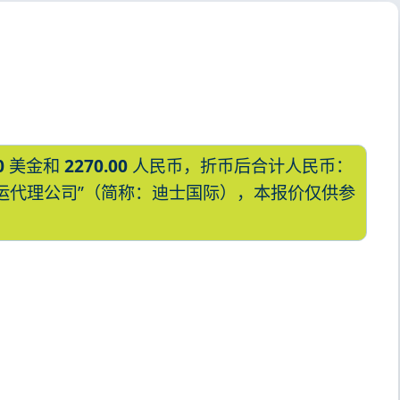
0
美金和
2270.00
人民币，折币后合计人民币：
国际货运代理公司”（简称：迪士国际），本报价仅供参
运价格，CIFFA的天津港到俄罗斯,勘察
加，petropavlovsk-
kamchatskiy海运价格，Touax 途