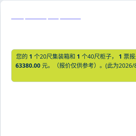
Perth, Australia, 珀斯, 澳大利亚
您的
1
个20尺集装箱和
1
个40尺柜子，
1
票报
63380.00
元。（报价仅供参考）。(此为2026/
迪士国际货运代理天津港到俄罗斯,勘察加，pe
加，petropavlovsk-kamchat
kamchatskiy海运价格，塔吉特物流的天
艾克斯天津港到俄罗斯,勘察加，petropav