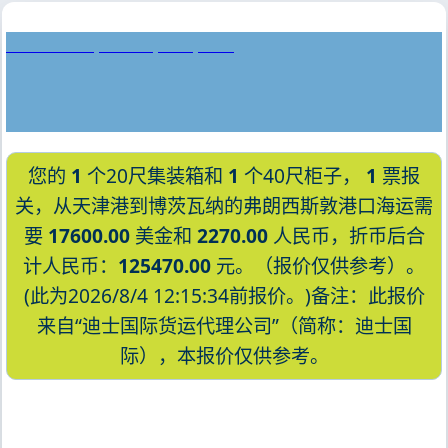
Fos-sur-Mer, France, 福斯, 法国
您的
1
个20尺集装箱和
1
个40尺柜子，
1
票报
关，从天津港到博茨瓦纳的弗朗西斯敦港口海运需
要
17600.00
美金和
2270.00
人民币，折币后合
计人民币：
125470.00
元。（报价仅供参考）。
(此为2026/8/4 12:15:34前报价。)备注：此报价
来自“迪士国际货运代理公司”（简称：迪士国
际），本报价仅供参考。
迪士国际货运代理天津港到博茨瓦纳,弗