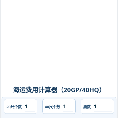
朗西斯敦，francistown海运价格，
CIFFA的天津港到博茨瓦纳,弗朗西斯敦，
francistown海运价格，哈德逊湾货运的
天津港到博茨瓦纳,弗朗西斯敦，
francistown海运价格，塔吉特物流的天
津港到博茨瓦纳,弗朗西斯敦，
francistown海运价格，Touax 途艾克
斯天津港到博茨瓦纳,弗朗西斯敦，
francistown海运价格。
海运费用计算器（20GP/40HQ）
20尺个数
40尺个数
票数