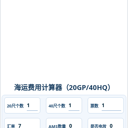
雷，whangarei海运价格，CIFFA的天
津港到新西兰,璜加雷，whangarei海运
价格，哈德逊湾货运的天津港到新西兰,
璜加雷，whangarei海运价格，塔吉特
物流的天津港到新西兰,璜加雷，
whangarei海运价格，Touax 途艾克斯
天津港到新西兰,璜加雷，whangarei海
运价格。
海运费用计算器（20GP/40HQ）
20尺个数
40尺个数
票数
汇率
AMS数量
是否电放