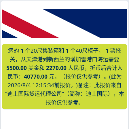
Wewak, Papua New Guinea, 威瓦克, 巴布亚新几内亚
您的
1
个20尺集装箱和
1
个40尺柜子，
1
票报
关，从天津港到新西兰的璜加雷港口海运需要
5500.00
美金和
2270.00
人民币，折币后合计人
民币：
40770.00
元。（报价仅供参考）。(此为
2026/8/4 12:15:34前报价。)备注：此报价来自
“迪士国际货运代理公司”（简称：迪士国际），本
报价仅供参考。
迪士国际货运代理天津港到新西兰,璜加