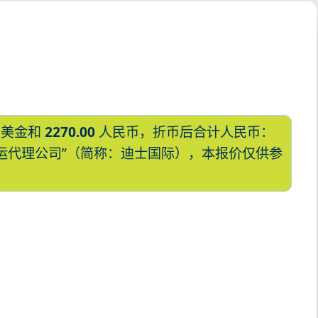
美金和
2270.00
人民币，折币后合计人民币：
国际货运代理公司”（简称：迪士国际），本报价仅供参
本,久留米，kurume海运价格，哈德
久留米，kurume海运价格，Touax