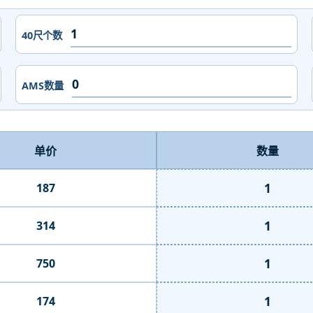
40尺个数
AMS数量
单价
数量
1
187
1
314
1
750
1
174