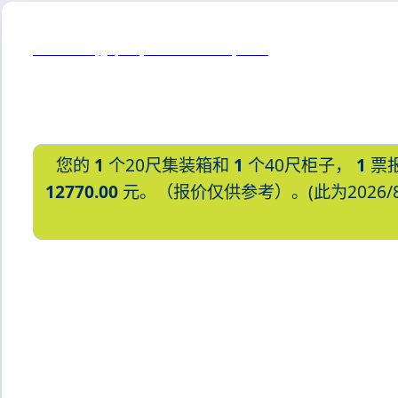
Kurashiki, Japan, 冈山县仓敷市, 日本
您的
1
个20尺集装箱和
1
个40尺柜子，
1
票
12770.00
元。（报价仅供参考）。(此为2026/
迪士国际货运代理天津港到日本,久留米，
逊湾货运的天津港到日本,久留米，kur
途艾克斯天津港到日本,久留米，kuru