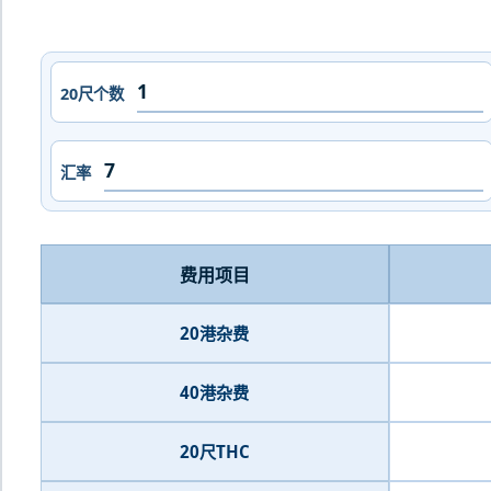
20尺个数
汇率
费用项目
20港杂费
40港杂费
20尺THC