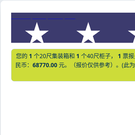
Cotonou, Benin, 科托努, 贝宁
您的
1
个20尺集装箱和
1
个40尺柜子，
1
票报
民币：
68770.00
元。（报价仅供参考）。(此为20
迪士国际货运代理天津港到美国,康瑟尔布拉
council-bluffs海运价格，哈德逊
港到美国,康瑟尔布拉夫斯，council-bl
海运价格。