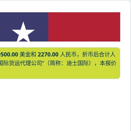
9500.00
美金和
2270.00
人民币，折币后合计人
“迪士国际货运代理公司”（简称：迪士国际），本报价
IFFA的天津港到美国,康瑟尔布拉夫斯，
il-bluffs海运价格，塔吉特物流的天津
,康瑟尔布拉夫斯，council-bluffs