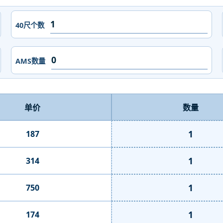
40尺个数
AMS数量
单价
数量
1
187
1
314
1
750
1
174