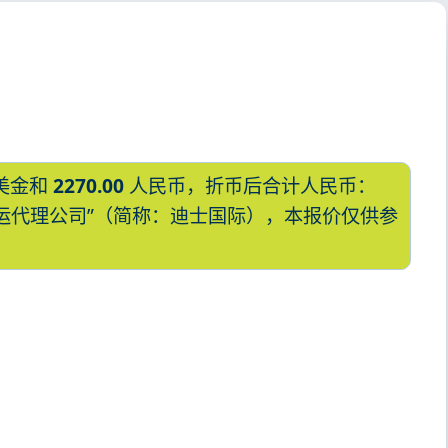
美金和
2270.00
人民币，折币后合计人民币：
国际货运代理公司”（简称：迪士国际），本报价仅供参
本,茅崎，chigasaki海运价格，哈德逊
chigasaki海运价格，Touax 途