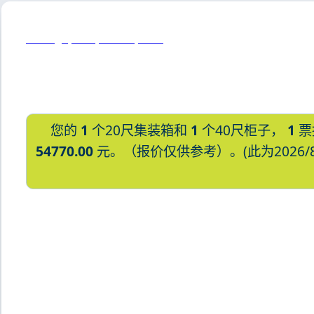
Chicago, USA, 芝加哥, 美国
您的
1
个20尺集装箱和
1
个40尺柜子，
1
票
54770.00
元。（报价仅供参考）。(此为2026/
迪士国际货运代理天津港到日本,茅崎，chi
湾货运的天津港到日本,茅崎，chigasa
艾克斯天津港到日本,茅崎，chigasa