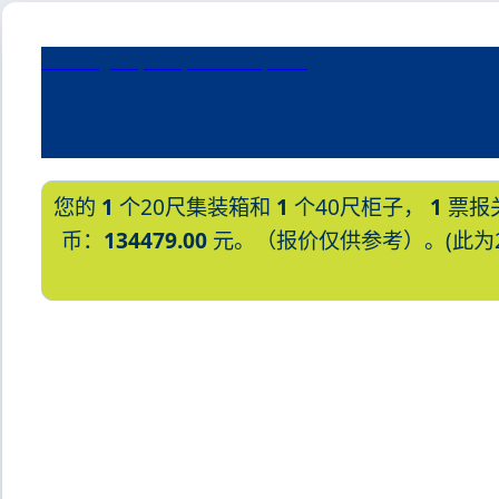
Wilmington, USA, 威尔明顿, 美国
您的
1
个20尺集装箱和
1
个40尺柜子，
1
票报
币：
134479.00
元。（报价仅供参考）。(此为20
迪士国际货运代理天津港到纳米比亚,温得
windhoek海运价格，哈德逊湾货运
比亚,温得和克，windhoek海运价格