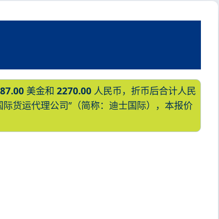
87.00
美金和
2270.00
人民币，折币后合计人民
“迪士国际货运代理公司”（简称：迪士国际），本报价
的天津港到纳米比亚,温得和克，
ek海运价格，塔吉特物流的天津港到纳米
克，windhoek海运价格。