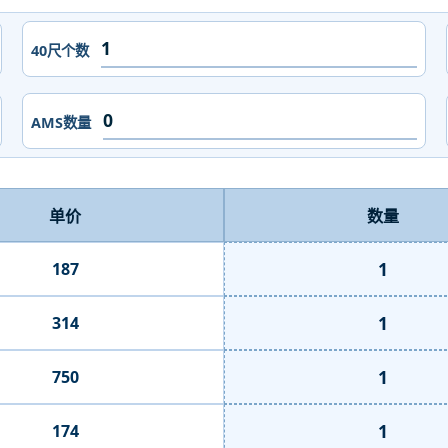
40尺个数
AMS数量
单价
数量
1
187
1
314
1
750
1
174