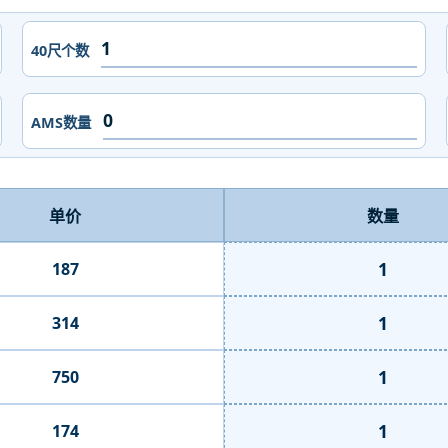
40尺个数
AMS数量
单价
数量
1
187
1
314
1
750
1
174