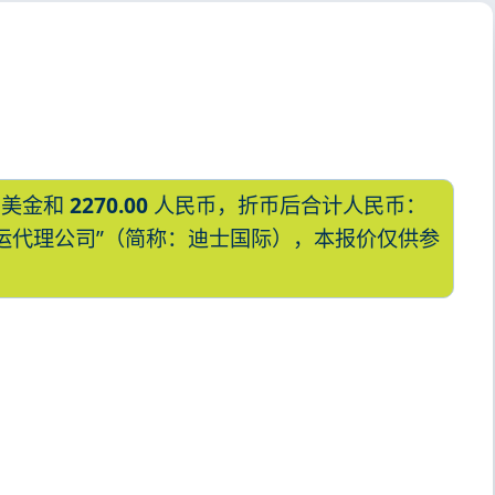
美金和
2270.00
人民币，折币后合计人民币：
国际货运代理公司”（简称：迪士国际），本报价仅供参
日本,寝屋川，neyagawa海运价格，
到日本,寝屋川，neyagawa海运价