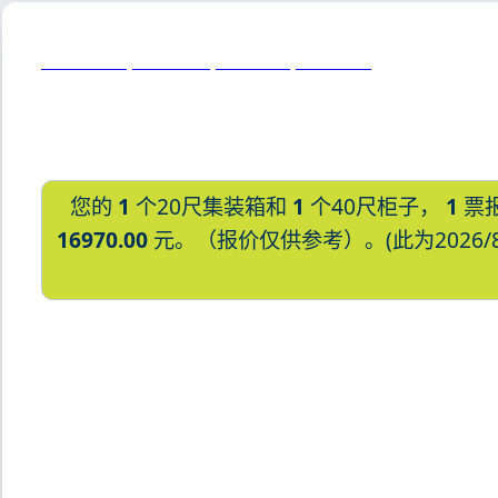
Newcastle, Australia, 纽卡斯尔, 澳大利亚
您的
1
个20尺集装箱和
1
个40尺柜子，
1
票
16970.00
元。（报价仅供参考）。(此为2026/
迪士国际货运代理天津港到日本,寝屋川，n
哈德逊湾货运的天津港到日本,寝屋川，n
格，Touax 途艾克斯天津港到日本,寝