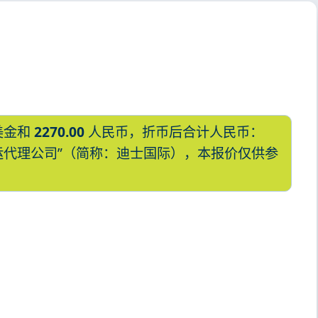
美金和
2270.00
人民币，折币后合计人民币：
国际货运代理公司”（简称：迪士国际），本报价仅供参
本,广岛，hiroshima海运价格，哈德
岛，hiroshima海运价格，Touax