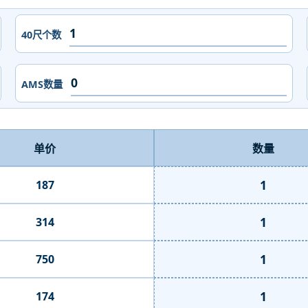
40尺个数
AMS数量
单价
数量
1
187
1
314
1
750
1
174