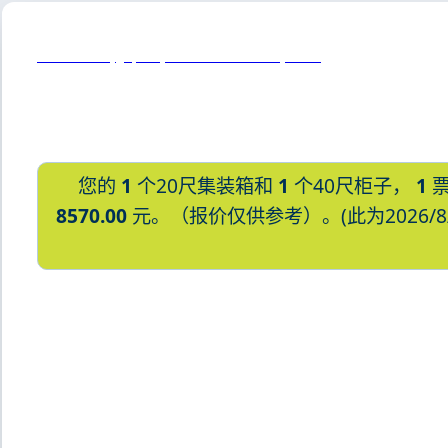
Hiratsuka, Japan, 神奈川县平冢市, 日本
您的
1
个20尺集装箱和
1
个40尺柜子，
1
票
8570.00
元。（报价仅供参考）。(此为2026/
迪士国际货运代理天津港到日本,广岛，hi
逊湾货运的天津港到日本,广岛，hiros
途艾克斯天津港到日本,广岛，hirosh